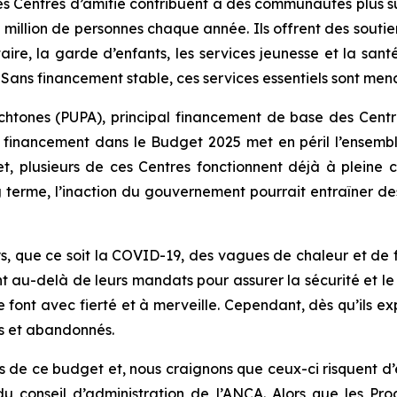
Les Centres d’amitié contribuent à des communautés plus 
n million de personnes chaque année. Ils offrent des soutie
ntaire, la garde d’enfants, les services jeunesse et la s
. Sans financement stable, ces services essentiels sont men
tones (PUPA), principal financement de base des Centre
financement dans le Budget 2025 met en péril l’ensembl
ffet, plusieurs de ces Centres fonctionnent déjà à pleine
terme, l’inaction du gouvernement pourrait entraîner des
, que ce soit la COVID-19, des vagues de chaleur et de f
vont au-delà de leurs mandats pour assurer la sécurité et 
le font avec fierté et à merveille. Cependant, dès qu’ils 
us et abandonnés.
us de ce budget et, nous craignons que ceux-ci risquent d
u conseil d’administration de l’ANCA. Alors que les Pr