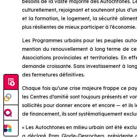
besoins de la vaste majorité des Autochtones. 
culturellement, rejoignant et soutenant plus d’u
et la formation, le logement, la sécurité alime
plus résilientes de mieux participer à l’économie
Les Programmes urbains pour les peuples autoch
mention du renouvellement à long terme de ce 
Associations provinciales et territoriales. En e
demande croissante. Sans investissement à long 
des fermetures définitives.
Chaque fois qu’une crise majeure frappe ce pays
les Centres d’amitié sont toujours présents et 
sollicités pour donner encore et encore — et ils 
de financement, ils sont systématiquement excl
« Les Autochtones en milieu urbain ont été excl
a déclaré Pam Glode-Desrochers, présidente d