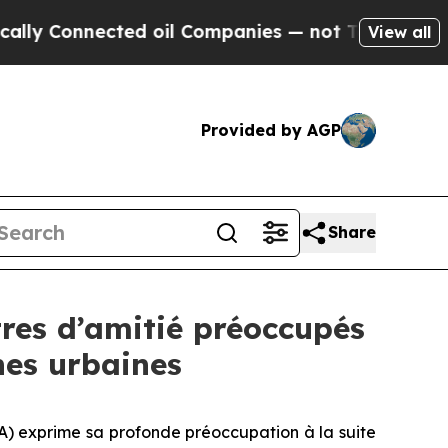
Connected oil Companies — not Taxpayers — the Ch
View all
Provided by AGP
Share
tres d’amitié préoccupés
nes urbaines
) exprime sa profonde préoccupation à la suite