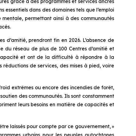
sûres grâce à des programmes et services ancrés
ns essentiels dans des domaines tels que l’emploi
anté mentale, permettant ainsi à des communautés
acés.
s d’amitié, prendront fin en 2026. L’absence de
e du réseau de plus de 100 Centres d’amitié et
 capacité et ont de la difficulté à répondre à la
 réductions de services, des mises à pied, voire
roid extrêmes ou encore des incendies de forêt,
le soutien des communautés. Ils sont constamment
expriment leurs besoins en matière de capacités et
’être laissés pour compte par ce gouvernement, »
ogrammes urbains pour les peuples autochtones