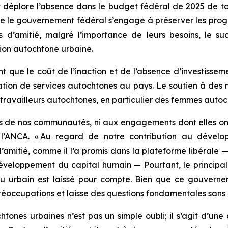
 déplore l’absence dans le budget fédéral de 2025 de t
ue le gouvernement fédéral s’engage à préserver les prog
d’amitié, malgré l’importance de leurs besoins, le s
ion autochtone urbaine.
ue le coût de l’inaction et de l’absence d’investissemen
ation de services autochtones au pays. Le soutien à des 
 travailleurs autochtones, en particulier des femmes aut
de nos communautés, ni aux engagements dont elles ont ét
 l’ANCA. « Au regard de notre contribution au dévelo
amitié, comme il l’a promis dans la plateforme libérale —
éveloppement du capital humain — Pourtant, le principal
eu urbain est laissé pour compte. Bien que ce gouverne
réoccupations et laisse des questions fondamentales sans 
tones urbaines n’est pas un simple oubli; il s’agit d’une 