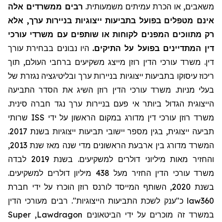
משאבים, או הכרת עמיתים משמעותית.
רבים ממשרדים אלה
אינם מטפלים בפועל בתביעות ייצוגיות בניירות ערך, אלא
רק מתווכים המפנים לקוחות או שותפים עם משרדי עורכי
דין המתדיינים בפועל על התיקים.
היו נבונים בבחירת עורך
דין. משרד עורכי הדין רוזן מייצג משקיעים ברחבי העולם, תוך
ריכוז עיסוקו בתביעות ייצוגיות בניירות ערך ובליטיגציה נגזרת של
בעלי מניות. משרד עורכי הדין רוזן השיג את הסדר התביעה
הייצוגית הגדול ביותר אי פעם בניירות ערך נגד חברה סינית.
שרותי
ISS
משרד רוזן עורכי דין מדורג במקום הראשון על ידי
תביעה ייצוגית, בגין מספר יישובי תביעות ייצוגיות בשנת 2017.
המשרד מדורג בין ארבעת הראשונים מדי שנה מאז שנת 2013,
והחזיר מאות מיליוני דולרים למשקיעים. בשנת 2019 לבדה
משרד עורכי הדין החזיר מעל 438 מיליון דולרים למשקיעים.
בשנת 2020, השותף המייסד לורנס רוזן הוכרז על ידי חברת
כ"ענק לשכת התביעות הייצוגיות". רבים מעורכי הדין
law360
Super
,
Lawdragon
במשרד זה מוכרים על ידי הביטאונים