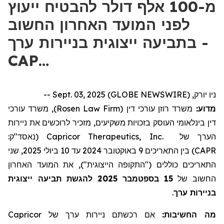
מ-100 אלף דולר להבטיח ייעוץ
לפני המועד האחרון החשוב
בתביעה ייצוגית בניירות ערך -
CAP…
ניו יורק, Sept. 03, 2025 (GLOBE NEWSWIRE) --
), משרד עורכי
Rosen Law Firm
משרד רוזן עורכי דין (
מדוע:
דין בינלאומי העוסק בזכויות משקיעים, מזכיר לרוכשים את ניירות
(נאסד"ק:
Capricor Therapeutics, Inc.
הערך של
) בין התאריכים 9 באוקטובר 2024 עד 10 ביולי 2025, שני
CAPR
התאריכים כוללים ("התקופה הייצוגית"), את המועד האחרון
להגשת תביעה ייצוגית
2025
בספטמבר
15
החשוב של
.
בניירות ערך
Capricor
אם רכשתם ניירות ערך של
מה החשיבות: