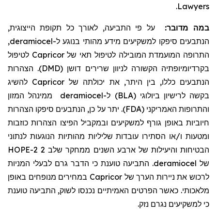
.
Lawyers
במה מדובר:
על פי התביעה, לאורך כל תקופת הייצוגית,
,
deramiocel
הנתבעים סיפקו למשקיעים מידע מהותי בנוגע ל-
לטיפול
Capricor
התרופה המועמדת המובילה לטיפול תאי של
בקרדיומיופתיה הקשורה לניוון שרירים דושן (DMD). הצהרות
להשיג
Capricor
הנתבעים כללו, בין היתר, את יכולתה של
ממינהל המזון
deramiocel
בקשה לרישיון ביולוגי (BLA) ל-
והתרופות האמריקני (FDA). יתר על כן, הנתבעים סיפקו הצהרות
חיוביות באופן גורף למשקיעים ובמקביל הפיצו הצהרות כוזבות
ומטעות ו/או הסתירו עובדות שליליות מהותיות הנוגעות לנתוני
הבטיחות והיעילות של ארבע השנים ממחקר שלב 2 HOPE-2
. התביעה טוענת כי הדבר גרם לבעלי המניות
deramiocel
של
במחירים מנופחים באופן
Capricor
לרכוש את ניירות הערך של
מלאכותי. כאשר הפרטים האמיתיים נכנסו לשוק, התביעה טוענת
כי למשקיעים נגרם נזק.