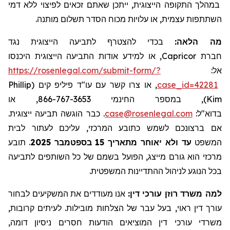
במהלך התקופה הייצוגית, ייתכן שאתם זכאים לפיצוי ללא דמי
השתתפות עצמית, או עלויות מכוח הסדר תשלום מותנה.
מה הלאה:
בכדי להצטרף לתביעה הייצוגית נגד
, או למידע אודות התביעה הייצוגית היכנסו
Capricor
חברת
https://rosenlegal.com/submit-form/?
אל:
Phillip
, או צרו קשר עם עו"ד פיליפ קים (
case_id=42281
), במספר החינמי 866-767-3653, או
Kim
. כבר הוגשה תביעה ייצוגית.
case@rosenlegal.com
בדוא"ל:
אם ברצונכם לשמש כתובע המרכזי, עליכם לעתור לבית
תובע
.
בספטמבר 2025
עד ולא יאוחר מתאריך 15
המשפט
מרכזי הוא גורם מייצג, הפועל בשמם של כל השותפים לתביעה
בכל הנוגע לניהול ההתדיינות המשפטית.
למה משרד רוזן עורכי דין:
אנו מעודדים את המשקיעים לבחור
עורך דין ראוי, בעל עבר של הצלחות מובילות. לעיתים קרובות,
משרדי עורכי דין המוציאים הודעות חסרים ניסיון דומה,