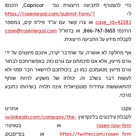
, היכנסו
Capricor
כדי להצטרף לתביעה הייצוגית נגד
https://rosenlegal.com/submit-form/?
ל-
או צרו קשר עם עו"ד פיליפ קים, במספר
case_id=42281
case@rosenlegal.com
החינמי 866-767-3653, או בדוא"ל
לקבלת מידע על התביעה הייצוגית.
אף מחלקה לא אושרה. עד שהדבר יקרה, אינכם מיוצגים על ידי
גורם מייעץ, אלא אם סיכמתם עם גורם כזה. באפשרותכם לבחור
גורם מייעץ מטעמכם. כמו כן, ביכולתכם להישאר חבר סמוי ולא
לעשות דבר בשלב זה. יכולתו של משקיע להיות שותף
להתאוששות עתידית פוטנציאלית אינה תלויה בשירותו כתובע
מרכזי.
עקבו אחרינו
/www.linkedin.com/company/the-
לקבלת עידכונים בלינקדאין:
או בטוויטר:
rosen-law-firm
או בפייסבוק:
https://twitter.com/rosen_firm